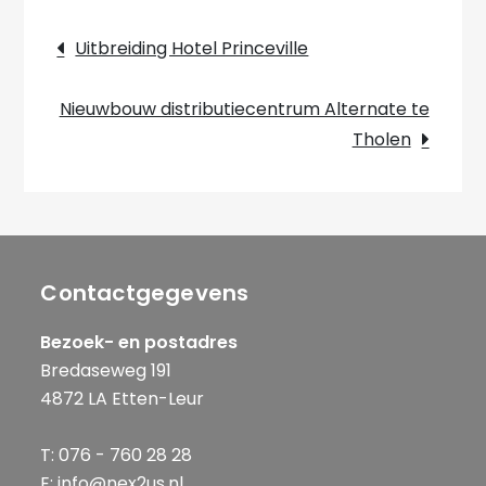
Bericht
Uitbreiding Hotel Princeville
navigatie
Nieuwbouw distributiecentrum Alternate te
Tholen
Contactgegevens
Bezoek- en postadres
Bredaseweg 191
4872 LA Etten-Leur
T: 076 - 760 28 28
E: info@nex2us.nl