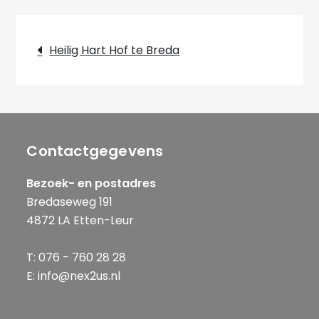
Bericht
Heilig Hart Hof te Breda
navigatie
Contactgegevens
Bezoek- en postadres
Bredaseweg 191
4872 LA Etten-Leur
T: 076 - 760 28 28
E: info@nex2us.nl