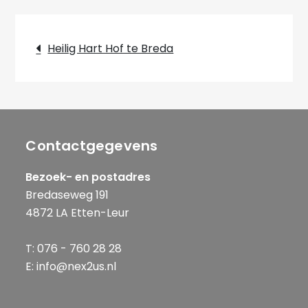
Bericht
Heilig Hart Hof te Breda
navigatie
Contactgegevens
Bezoek- en postadres
Bredaseweg 191
4872 LA Etten-Leur
T: 076 - 760 28 28
E: info@nex2us.nl