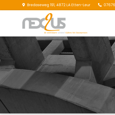
Skip
Bredaseweg 191, 4872 LA Etten-Leur
07676
to
content
Nex2
De onmisb