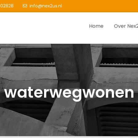
02828
info@nex2us.nl
Home
Over Nex
us
are schakel tijdens het bouwproces
waterwegwonen