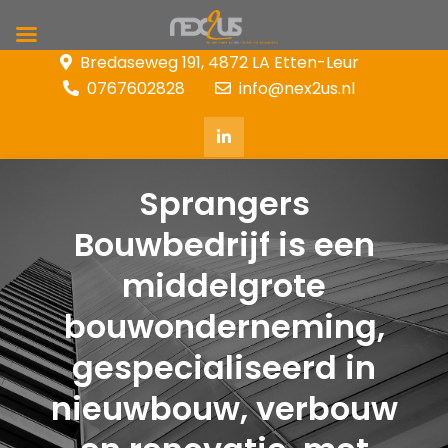
Skip
Bredaseweg 191, 4872 LA Etten-Leur
to
0767602828
info@nex2us.nl
content
Sprangers
Bouwbedrijf is een
middelgrote
bouwonderneming,
gespecialiseerd in
nieuwbouw, verbouw