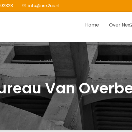
02828
info@nex2us.nl
Home
Over Nex
us
are schakel tijdens het bouwproces
ureau Van Overbe