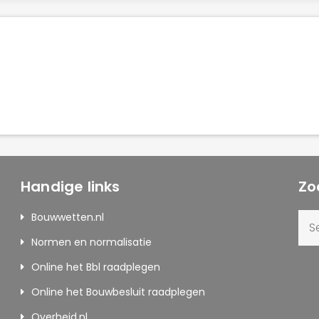
Handige links
Zo
Sea
Bouwwetten.nl
for:
Normen en normalisatie
Online het Bbl raadplegen
Online het Bouwbesluit raadplegen
Overheid.nl