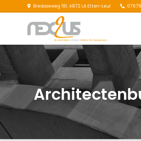
Skip
Bredaseweg 191, 4872 LA Etten-Leur
07676
to
content
Nex2
De onmisb
Architectenb